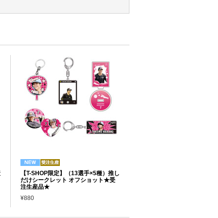
産
【T-SHOP限定】（13選手×5種）推し
だけシークレット オフショット★受
注生産品★
¥880