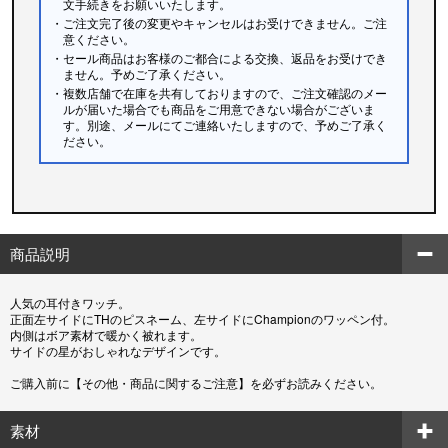
文手続きをお願いいたします。
・ご注文完了後の変更やキャンセルはお受けできません。ご注
意ください。
・セール商品はお客様のご都合による交換、返品をお受けでき
ません。予めご了承ください。
・複数店舗で在庫を共有しておりますので、ご注文確認のメー
ルが届いた場合でも商品をご用意できない場合がございま
す。別途、メールにてご連絡いたしますので、予めご了承く
ださい。
商品説明
人気の耳付きワッチ。
正面左サイドにTHのピスネーム、左サイドにChampionのワッペン付。
内側はボア素材で暖かく被れます。
サイドの星がおしゃれなデザインです。
ご購入前に【その他・商品に関するご注意】を必ずお読みください。
素材