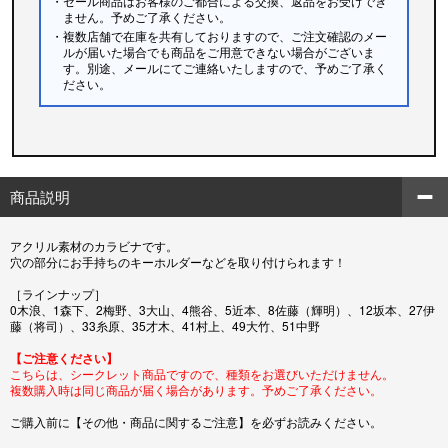
・セール商品はお客様のご都合による交換、返品をお受けでき
ません。予めご了承ください。
・複数店舗で在庫を共有しておりますので、ご注文確認のメー
ルが届いた場合でも商品をご用意できない場合がございま
す。別途、メールにてご連絡いたしますので、予めご了承く
ださい。
商品説明
アクリル素材のカラビナです。
穴の部分にお手持ちのキーホルダーなどを取り付けられます！
［ラインナップ］
0木浪、1森下、2梅野、3大山、4熊谷、5近本、8佐藤（輝明）、12坂本、27伊
藤（将司）、33糸原、35才木、41村上、49大竹、51中野
【ご注意ください】
こちらは、シークレット商品ですので、種類をお選びいただけません。
複数購入時は同じ商品が届く場合があります。予めご了承ください。
ご購入前に【その他・商品に関するご注意】を必ずお読みください。