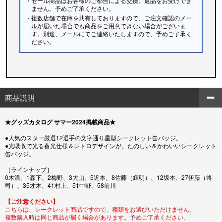
・セール商品はお客様のご都合による交換、返品をお受けでき
ません。予めご了承ください。
・複数店舗で在庫を共有しておりますので、ご注文確認のメー
ルが届いた場合でも商品をご用意できない場合がございま
す。別途、メールにてご連絡いたしますので、予めご了承く
ださい。
商品説明
★グッズカタログ サマー2024掲載商品★
●人気のスター厳選12選手の文字通り星型シークレット缶バッジ。
●光吸収で光る蓄光仕様＆レトロデザインが、たのしい＆かわいいシークレット
缶バッジ。
［ラインナップ］
0木浪、1森下、2梅野、3大山、5近本、8佐藤（輝明）、12坂本、27伊藤（将
司）、35才木、41村上、51中野、58前川
【ご注意ください】
こちらは、シークレット商品ですので、種類をお選びいただけません。
複数購入時は同じ商品が届く場合があります。予めご了承ください。