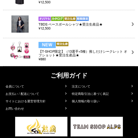
¥12,500
TBDS ベースボールシャツ★受注生産品★
¥12,500
【T-SHOP限定】（13選手×5種）推しだけシークレット オ
フショット★受注生産品★
¥880
ご利用ガイド
会員について
注文について
お支払い / 配送について
特定商取引法に基づく表記
サイトにおける運営管理方針
個人情報の取り扱い
お問い合わせ