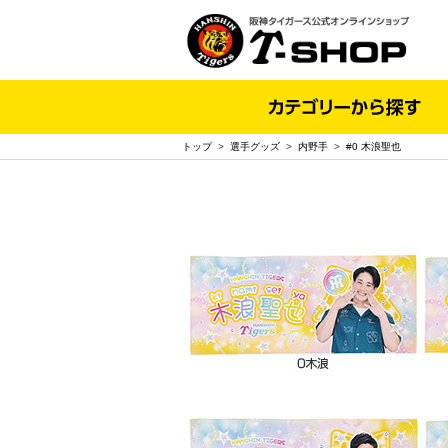
トップ
>
選手グッズ
>
内野手
>
#0 木浪聖也