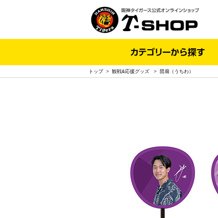
トップ
>
観戦&応援グッズ
>
団扇（うちわ）