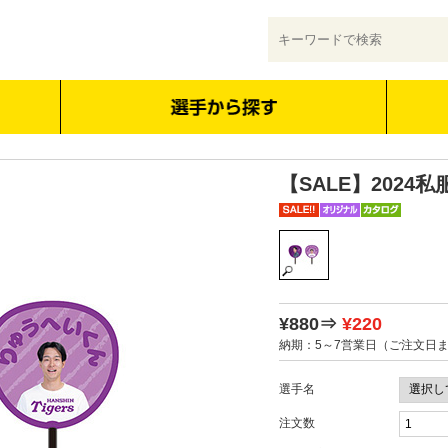
【SALE】2024
¥880⇒
¥220
納期：5～7営業日（ご注文日
選手名
注文数