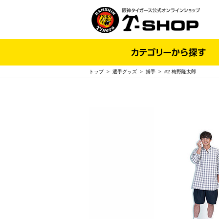
トップ
>
選手グッズ
>
捕手
>
#2 梅野隆太郎