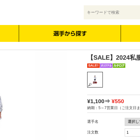
【SALE】202
¥1,100⇒
¥550
納期：5～7営業日（ご注文日
選手名
注文数