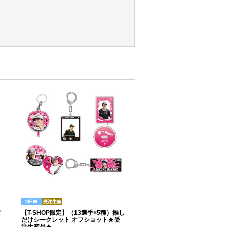
産
【T-SHOP限定】（13選手×5種）推し
だけシークレット オフショット★受
注生産品★