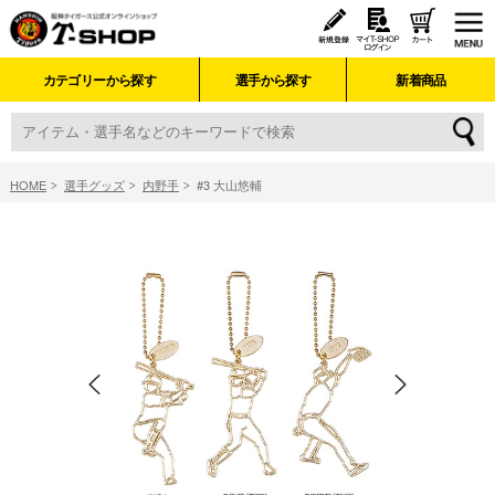
カテゴリーから探す
選手から探す
新着商品
HOME
選手グッズ
内野手
#3 大山悠輔