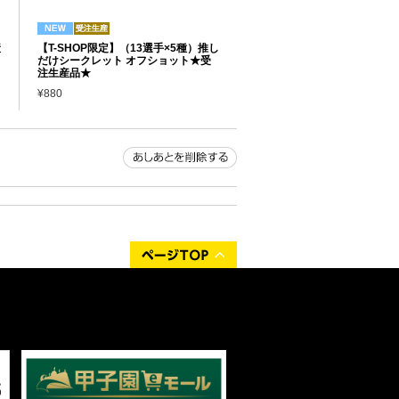
産
【T-SHOP限定】（13選手×5種）推し
だけシークレット オフショット★受
注生産品★
¥880