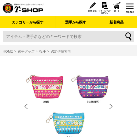
カテゴリーから探す
選手から探す
新着商品
HOME
選手グッズ
投手
#27 伊藤将司