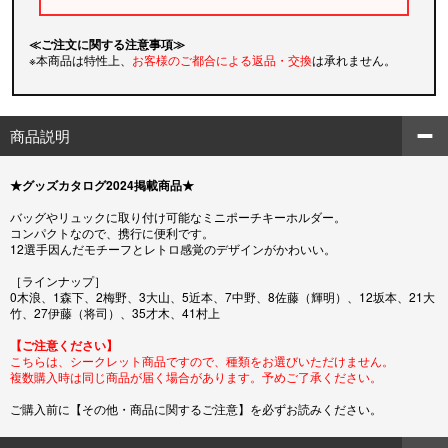
≪ご注文に関する注意事項≫
※本商品は特性上、
お客様のご都合による返品・交換
は承れません。
商品説明
★グッズカタログ2024掲載商品★
バッグやリュックに取り付け可能なミニポーチキーホルダー。
コンパクトなので、携行に便利です。
12選手因んだモチーフとレトロ感覚のデザインがかわいい。
［ラインナップ］
0木浪、1森下、2梅野、3大山、5近本、7中野、8佐藤（輝明）、12坂本、21大
竹、27伊藤（将司）、35才木、41村上
【ご注意ください】
こちらは、シークレット商品ですので、種類をお選びいただけません。
複数購入時は同じ商品が届く場合があります。予めご了承ください。
ご購入前に【その他・商品に関するご注意】を必ずお読みください。