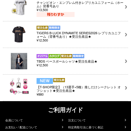
チャンピオン・エンブレム付きレプリカユニフォーム（ホー
ム）背番号あり
¥13,500
TIGERS B-LUCK DYNAMITE SERIES2026 レプリカユニフ
ォーム（背番号あり）★受注生産品★
¥12,500
TBDS ベースボールシャツ★受注生産品★
¥12,500
【T-SHOP限定】（13選手×5種）推しだけシークレット オ
フショット★受注生産品★
¥880
ご利用ガイド
会員について
注文について
お支払い / 配送について
特定商取引法に基づく表記