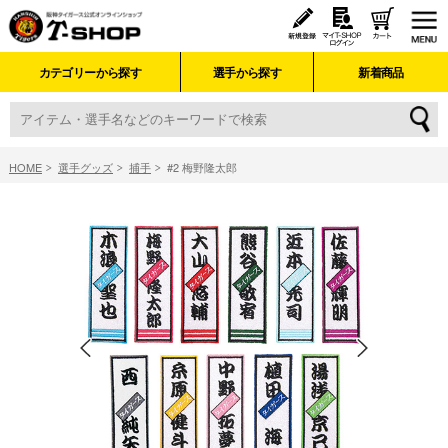
カテゴリーから探す
選手から探す
新着商品
HOME
選手グッズ
捕手
#2 梅野隆太郎