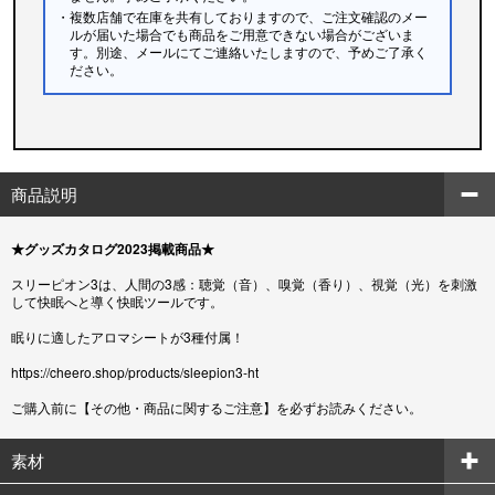
・複数店舗で在庫を共有しておりますので、ご注文確認のメー
ルが届いた場合でも商品をご用意できない場合がございま
す。別途、メールにてご連絡いたしますので、予めご了承く
ださい。
商品説明
★グッズカタログ2023掲載商品★
スリーピオン3は、人間の3感：聴覚（音）、嗅覚（香り）、視覚（光）を刺激
して快眠へと導く快眠ツールです。
眠りに適したアロマシートが3種付属！
https://cheero.shop/products/sleepion3-ht
ご購入前に【その他・商品に関するご注意】を必ずお読みください。
素材