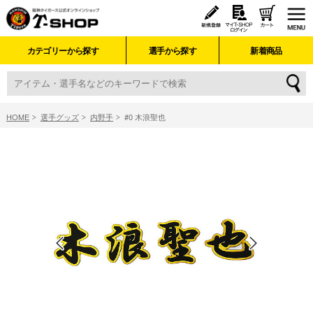
カテゴリーから探す
選手から探す
新着商品
HOME
選手グッズ
内野手
#0 木浪聖也