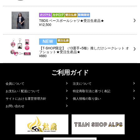
TBDS ベースボールシャツ★受注生産品★
¥12,500
【T-SHOP限定】（13選手×5種）推しだけシークレット オ
フショット★受注生産品★
¥880
ご利用ガイド
会員について
注文について
お支払い / 配送について
特定商取引法に基づく表記
サイトにおける運営管理方針
個人情報の取り扱い
お問い合わせ