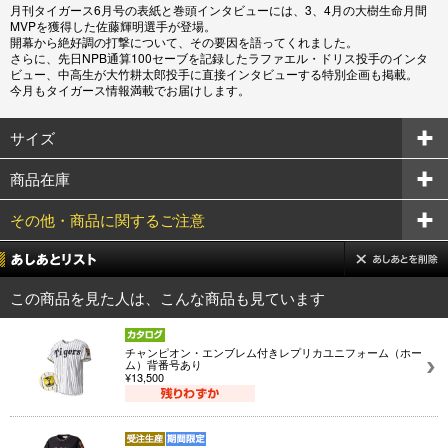
月刊タイガース6月号の表紙と巻頭インタビューには、3、4月の大樹生命月間
MVPを獲得した佐藤輝明選手が登場。
開幕から絶好調の打撃について、その要因を語ってくれました。
さらに、先日NPB通算100セーブを記録したラファエル・ドリス投手のインタ
ビュー、中高生が大竹耕太郎投手に直接インタビューする特別企画も掲載。
今月もタイガース情報満載でお届けします。
サイズ
商品在庫
その他・商品に関するご注意
この商品を見た人は、こんな商品も見ています
チャンピオン・エンブレム付きレプリカユニフォーム（ホー
ム）背番号あり
¥13,500