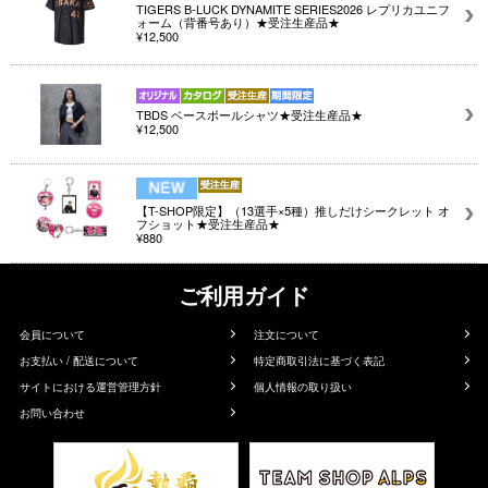
TIGERS B-LUCK DYNAMITE SERIES2026 レプリカユニフ
ォーム（背番号あり）★受注生産品★
¥12,500
TBDS ベースボールシャツ★受注生産品★
¥12,500
【T-SHOP限定】（13選手×5種）推しだけシークレット オ
フショット★受注生産品★
¥880
ご利用ガイド
会員について
注文について
お支払い / 配送について
特定商取引法に基づく表記
サイトにおける運営管理方針
個人情報の取り扱い
お問い合わせ