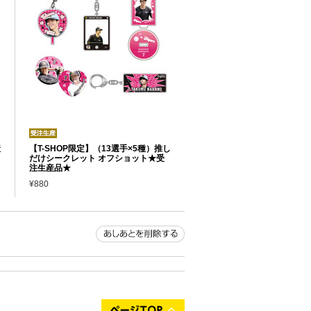
産
【T-SHOP限定】（13選手×5種）推し
だけシークレット オフショット★受
注生産品★
¥880