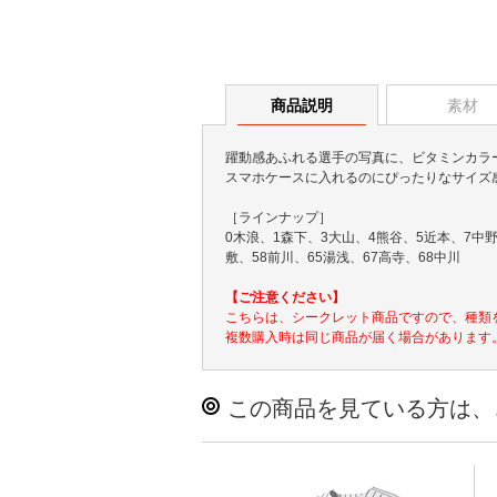
商品説明
素材
躍動感あふれる選手の写真に、ビタミンカラ
スマホケースに入れるのにぴったりなサイズ
［ラインナップ］
0木浪、1森下、3大山、4熊谷、5近本、7中野
敷、58前川、65湯浅、67高寺、68中川
【ご注意ください】
こちらは、シークレット商品ですので、種類
複数購入時は同じ商品が届く場合があります
この商品を見ている方は、