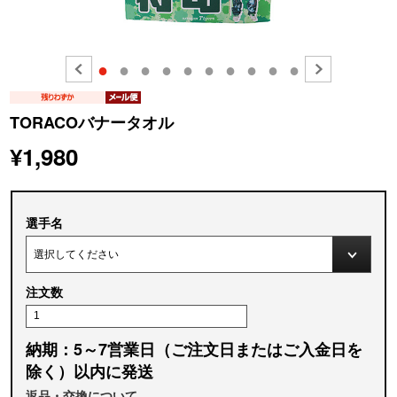
●
●
●
●
●
●
●
●
●
●
TORACOバナータオル
¥1,980
選手名
注文数
納期：5～7営業日（ご注文日またはご入金日を
除く）以内に発送
返品・交換について