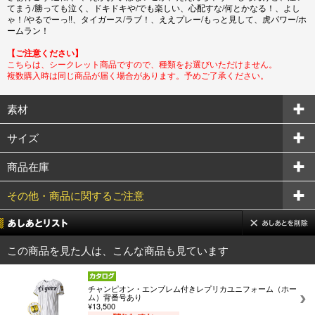
てまう/勝っても泣く、ドキドキや/でも楽しい、心配すな/何とかなる！、よし
ゃ！/やるでーっ!!、タイガース/ラブ！、ええプレー/もっと見して、虎パワー/ホ
ームラン！
【ご注意ください】
こちらは、シークレット商品ですので、種類をお選びいただけません。
複数購入時は同じ商品が届く場合があります。予めご了承ください。
素材
サイズ
商品在庫
その他・商品に関するご注意
この商品を見た人は、こんな商品も見ています
チャンピオン・エンブレム付きレプリカユニフォーム（ホー
ム）背番号あり
¥13,500