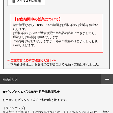
【お盆期間中の営業について】
誠に勝手ながら、8/10～15の期間はお問い合わせ対応を休止い
たします。
お問い合わせへのご返信や受注生産品の納期につきましても、
通常よりお時間を頂戴いたします。
ご迷惑をおかけいたしますが、何卒ご理解のほどよろしくお願
い申し上げます。
≪ご注文前に必ずご確認ください≫
・本商品は特性上、お客様のご都合による返品・交換は承れません。
商品説明
★グッズカタログ2026年4月号掲載商品★
お土産にもピッタリ！左右で柄の違う靴下です。
［ラインナップ］
さぁ行こう/逆転や!!、えがおで/ほないこか、ええんちゃう？/しらんけど、泣い