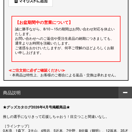
【お盆期間中の営業について】
誠に勝手ながら、8/10～15の期間はお問い合わせ対応を休止い
たします。
お問い合わせへのご返信や受注生産品の納期につきましても、
通常よりお時間を頂戴いたします。
ご迷惑をおかけいたしますが、何卒ご理解のほどよろしくお願
い申し上げます。
≪ご注文前に必ずご確認ください≫
・本商品は特性上、お客様のご都合による返品・交換は承れません。
商品説明
★グッズカタログ2026年4月号掲載商品★
推しの選手になりきって応援しちゃおう！目立つこと間違いなし。
［ラインナップ］
0木浪、1森下、3大山、4熊谷、5近本、7中野、8佐藤（輝明）、12坂本、35才