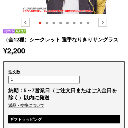
●
●
●
●
●
●
●
●
（全12種）シークレット 選手なりきりサングラス
¥2,200
注文数
納期：5～7営業日（ご注文日またはご入金日を
除く）以内に発送
返品・交換について
ギフトラッピング