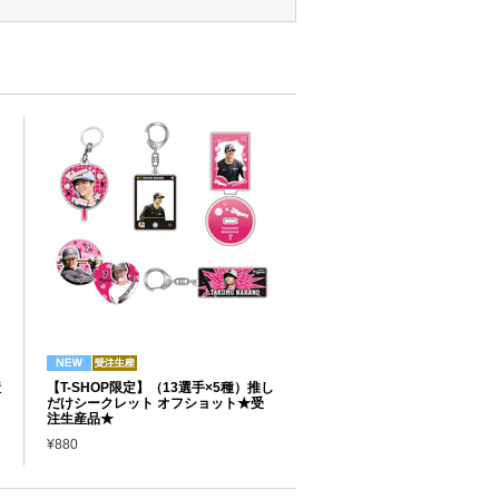
産
【T-SHOP限定】（13選手×5種）推し
だけシークレット オフショット★受
注生産品★
¥880