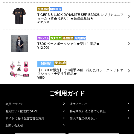
TIGERS B-LUCK DYNAMITE SERIES2026 レプリカユニフ
ォーム（背番号あり）★受注生産品★
¥12,500
TBDS ベースボールシャツ★受注生産品★
¥12,500
【T-SHOP限定】（13選手×5種）推しだけシークレット オ
フショット★受注生産品★
¥880
ご利用ガイド
会員について
注文について
お支払い / 配送について
特定商取引法に基づく表記
サイトにおける運営管理方針
個人情報の取り扱い
お問い合わせ