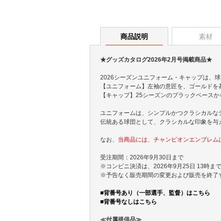
商品説明
素材
★グッズカタログ2026年2月号掲載商品★
2026シーズンユニフォーム・キャップは、
【ユニフォーム】左袖の意匠を、ゴールドを
【キャップ】25シーズンのブラックベース
ユニフォームは、シンプルかつクラシカルな
伝統ある球団として、クラシカルな印象を与
なお、
当商品には、チャンピオンエンブレム
受注期間：2026年9月30日まで
※コンビニ決済は、2026年9月25日 13時
※予告なく販売期間の変更および販売を終了
■背番号あり（一部選手、監督）はこちら
■背番号なしはこちら
≪付属提供品≫