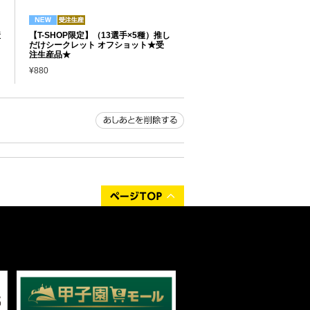
産
【T-SHOP限定】（13選手×5種）推し
だけシークレット オフショット★受
注生産品★
¥880