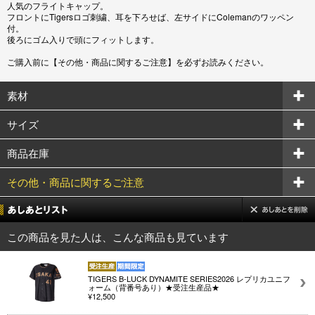
人気のフライトキャップ。
フロントにTigersロゴ刺繍、耳を下ろせば、左サイドにColemanのワッペン
付。
後ろにゴム入りで頭にフィットします。
ご購入前に【その他・商品に関するご注意】を必ずお読みください。
素材
サイズ
商品在庫
その他・商品に関するご注意
この商品を見た人は、こんな商品も見ています
TIGERS B-LUCK DYNAMITE SERIES2026 レプリカユニフ
ォーム（背番号あり）★受注生産品★
¥12,500