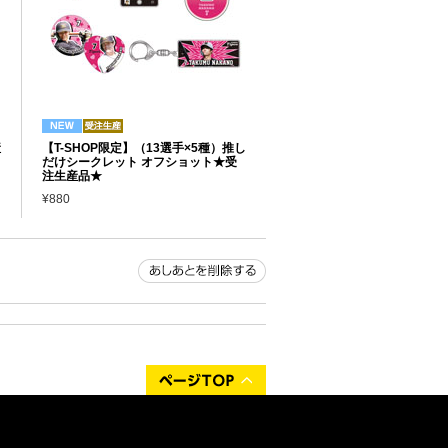
産
【T-SHOP限定】（13選手×5種）推し
だけシークレット オフショット★受
注生産品★
¥880