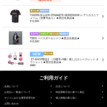
TIGERS B-LUCK DYNAMITE SERIES2026 レプリカユニフ
ォーム（背番号あり）★受注生産品★
¥12,500
TBDS ベースボールシャツ★受注生産品★
¥12,500
【T-SHOP限定】（13選手×5種）推しだけシークレット オ
フショット★受注生産品★
¥880
ご利用ガイド
会員について
注文について
お支払い / 配送について
特定商取引法に基づく表記
サイトにおける運営管理方針
個人情報の取り扱い
お問い合わせ