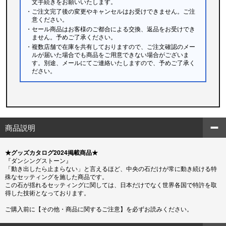
文手続きをお願いいたします。
・ご注文完了後の変更やキャンセルはお受けできません。ご注
意ください。
・セール商品はお客様のご都合による交換、返品をお受けでき
ません。予めご了承ください。
・複数店舗で在庫を共有しておりますので、ご注文確認のメー
ルが届いた場合でも商品をご用意できない場合がございま
す。別途、メールにてご連絡いたしますので、予めご了承く
ださい。
商品説明
★グッズカタログ2024掲載商品★
『ダンシングストーン』
「動き出したら止まらない」と言えるほど、中央の石だけが常に動き続ける特
殊なセッティングを施した商品です。
この石が揺れるセッティングに関しては、日本だけでなく世界各国で特許を取
得した技術となっております。
ご購入前に【その他・商品に関するご注意】を必ずお読みください。