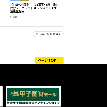
産
【T-SHOP限定】（13選手×5種）推し
だけシークレット オフショット★受
注生産品★
¥880