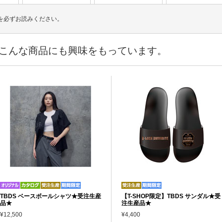
を必ずお読みください。
こんな商品にも興味をもっています。
TBDS ベースボールシャツ★受注生産
【T-SHOP限定】TBDS サンダル★受
品★
注生産品★
¥12,500
¥4,400