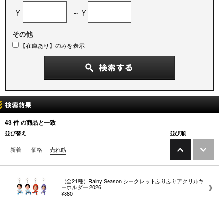
¥
～ ¥
その他
【在庫あり】のみを表示
43
件 の商品と一致
並び替え
並び順
新着
価格
売れ筋
（全21種）Rainy Season シークレットふりふりアクリルキ
ーホルダー 2026
¥880