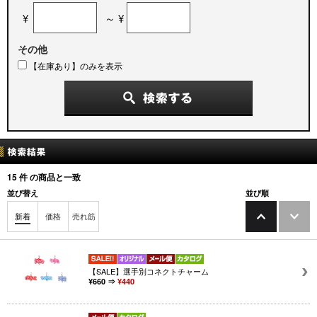
¥
～ ¥
その他
【在庫あり】のみを表示
15
件 の商品と一致
並び替え
並び順
新着
価格
売れ筋
【SALE】選手別コネクトチャーム
¥660 ⇒
¥440