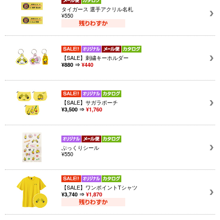
タイガース 選手アクリル名札
¥550
【SALE】刺繍キーホルダー
¥880 ⇒
¥440
【SALE】サガラポーチ
¥3,500 ⇒
¥1,760
ぷっくりシール
¥550
【SALE】ワンポイントTシャツ
¥3,740 ⇒
¥1,870