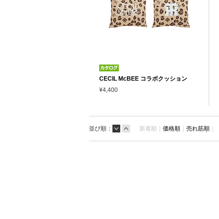
CECIL McBEE コラボクッション
¥4,400
並び順：
新着順｜
価格順
｜
売れ筋順
｜