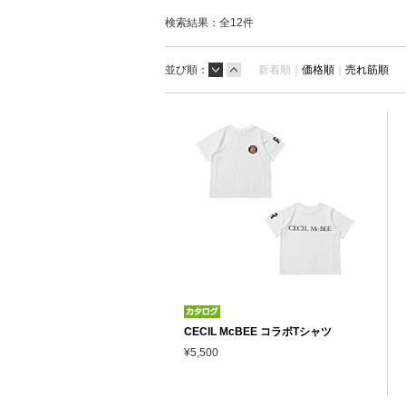
検索結果：全
12
件
並び順：
新着順｜
価格順
｜
売れ筋順
CECIL McBEE コラボTシャツ
¥5,500