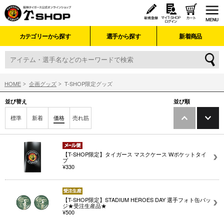
カテゴリーから探す
選手から探す
新着商品
HOME
企画グッズ
T-SHOP限定グッズ
並び替え
並び順
標準
新着
価格
売れ筋
【T-SHOP限定】タイガース マスクケース Wポケットタイ
プ
¥330
【T-SHOP限定】STADIUM HEROES DAY 選手フォト缶バッ
ジ★受注生産品★
¥500