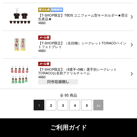
【T-SHOP限定】TBDS ユニフォーム型キーホルダー★受注
生産品★
¥660
【T-SHOP限定】（全22種）シークレットTORACOペイン
トフォトグレイ
¥660
【T-SHOP限定】（8選手×5種）選手別シークレット
TORACOお名前アクリルチャーム
¥660
全 95 商品
1
2
3
4
5
>>
ご利用ガイド