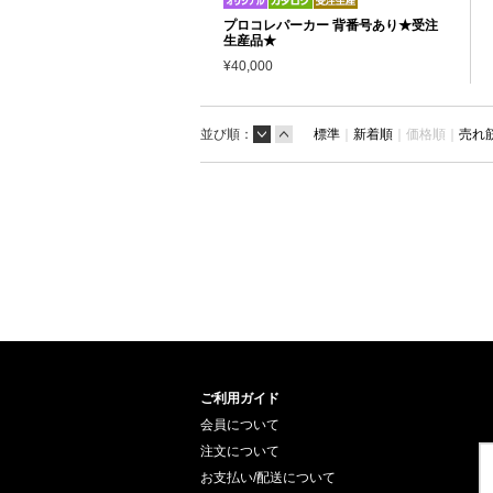
プロコレパーカー 背番号あり★受注
生産品★
¥40,000
並び順：
標準
｜
新着順
｜
価格順｜
売れ
ご利用ガイド
会員について
注文について
お支払い/配送について