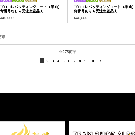
プロコレバッティングコート（半袖）
プロコレバッティングコート（半袖
背番号なし★受注生産品★
背番号あり★受注生産品★
¥40,000
¥40,000
筋順
全275商品
1
2
3
4
5
6
7
8
9
10