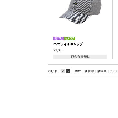
moz ツイルキャップ
¥3,080
並び順：
標準
｜
新着順
｜
価格順
｜
売れ