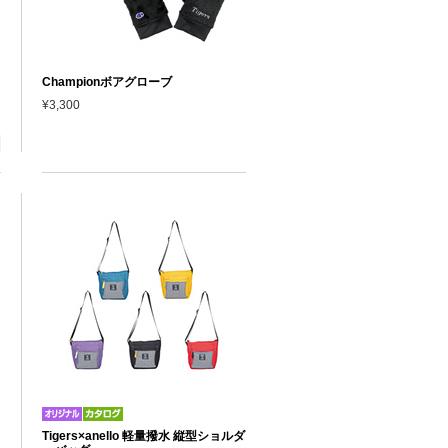
Championボアグローブ
¥3,300
Tigers×anello 軽量撥水 縦型ショルダ