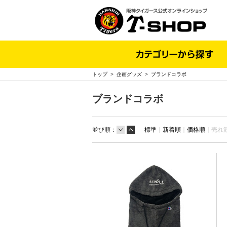
トップ
>
企画グッズ
>
ブランドコラボ
ブランドコラボ
並び順：
標準
｜
新着順
｜
価格順
｜
売れ