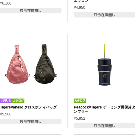
エプロン
¥6,160
¥4,950
Tigers×anello クロスボディバッグ
Peacock×Tigers ゲーミング用保冷
ンブラー
¥5,500
¥5,852