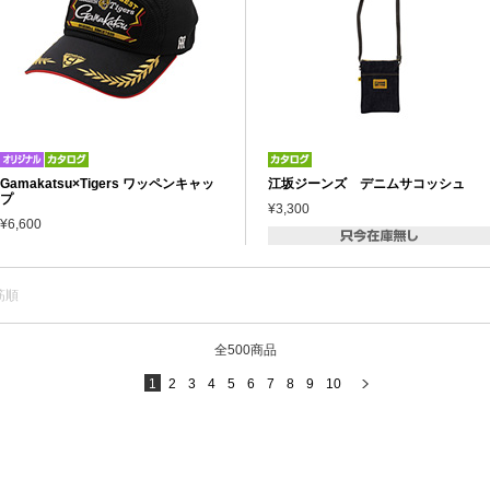
Gamakatsu×Tigers ワッペンキャッ
江坂ジーンズ デニムサコッシュ
プ
¥3,300
¥6,600
筋順
全500商品
1
2
3
4
5
6
7
8
9
10