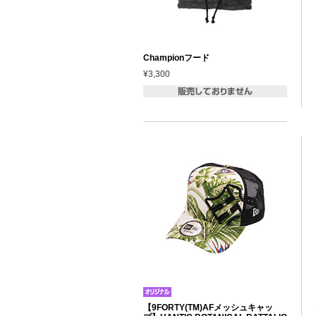
Championフード
¥3,300
【9FORTY(TM)AFメッシュキャッ