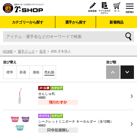
カテゴリーから探す
選手から探す
新着商品
HOME
選手グッズ
投手
#35 才木浩人
並び替え
並び順
標準
新着
価格
売れ筋
せんしゅ札
¥880
シークレットミニポーチ キーホルダー（全12種）
¥660