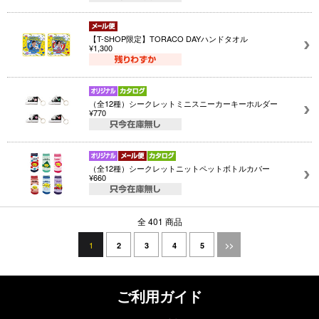
【T-SHOP限定】TORACO DAYハンドタオル
¥1,300
（全12種）シークレットミニスニーカーキーホルダー
¥770
（全12種）シークレットニットペットボトルカバー
¥660
全 401 商品
1
2
3
4
5
>>
ご利用ガイド