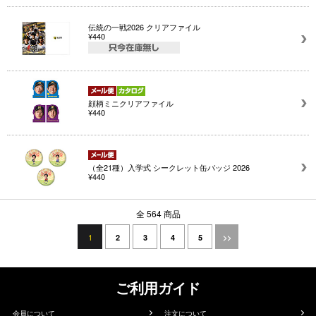
伝統の一戦2026 クリアファイル
¥440
顔柄ミニクリアファイル
¥440
（全21種）入学式 シークレット缶バッジ 2026
¥440
全 564 商品
1
2
3
4
5
>>
ご利用ガイド
会員について
注文について