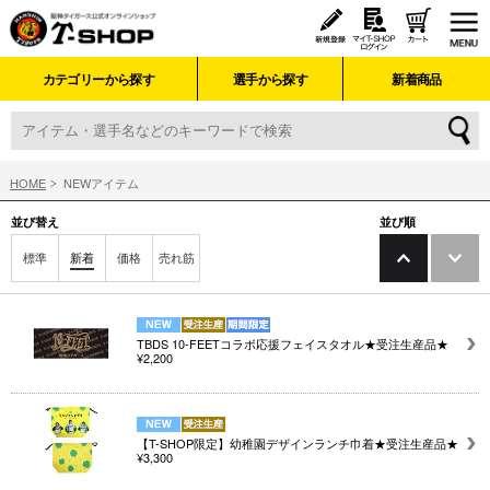
カテゴリーから探す
選手から探す
新着商品
HOME
NEWアイテム
並び替え
並び順
標準
新着
価格
売れ筋
TBDS 10-FEETコラボ応援フェイスタオル★受注生産品★
¥2,200
【T-SHOP限定】幼稚園デザインランチ巾着★受注生産品★
¥3,300