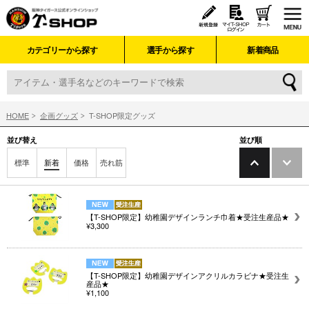
カテゴリーから探す
選手から探す
新着商品
HOME
企画グッズ
T-SHOP限定グッズ
並び替え
並び順
標準
新着
価格
売れ筋
【T-SHOP限定】幼稚園デザインランチ巾着★受注生産品★
¥3,300
【T-SHOP限定】幼稚園デザインアクリルカラビナ★受注生
産品★
¥1,100