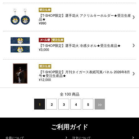
【T-SHOP限定】選手花火 アクリルキーホルダー★受注生産
品★
¥990
【T-SHOP限定】選手花火 冷感タオル★受注生産品★
¥3,000
【T-SHOP限定】月刊タイガース表紙写真パネル 2026年8月
号★受注生産品★
¥12,000
全 100 商品
1
2
3
4
5
>>
ご利用ガイド
会員について
注文について