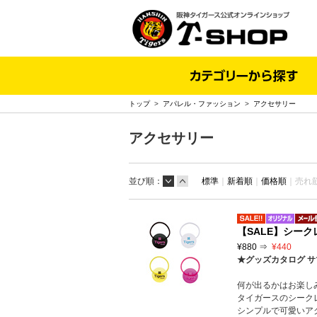
トップ
>
アパレル・ファッション
>
アクセサリー
アクセサリー
並び順：
標準
｜
新着順
｜
価格順
｜
売れ
【SALE】シー
¥880 ⇒
¥440
★グッズカタログ サ
何が出るかはお楽し
タイガースのシーク
シンプルで可愛いア