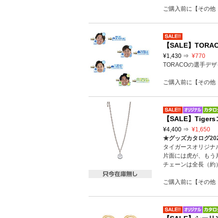
ご購入前に【その他
【SALE】TORA
¥1,430 ⇒
¥770
TORACOの選手デ
ご購入前に【その他
【SALE】Tige
¥4,400 ⇒
¥1,650
★グッズカタログ20
タイガースオリジナ
片面には虎が、もう
チェーンは全長（約
ご購入前に【その他