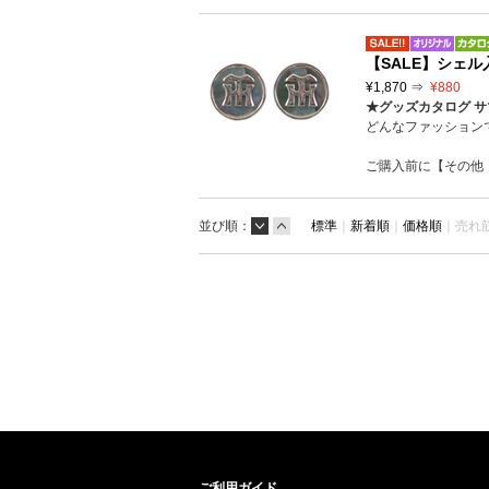
【SALE】シェル
¥1,870 ⇒
¥880
★グッズカタログ サ
どんなファッション
ご購入前に【その他
並び順：
標準
｜
新着順
｜
価格順
｜
売れ
ご利用ガイド