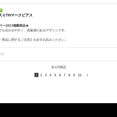
入りTHマークピアス
マー2023掲載商品★
でも合わせやすく、高級感のあるデザインです。
・商品に関するご注意】を必ずお読みください。
筋順
全125商品
1
2
3
4
5
6
7
8
9
10