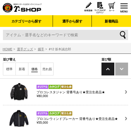
カテゴリーから探す
選手から探す
新着商品
HOME
選手グッズ
捕手
#12 坂本誠志郎
並び替え
並び順
標準
新着
価格
売れ筋
プロコレスタジャン 背番号あり★受注生産品★
¥80,000
プロコレウィンドブレーカー 背番号あり★受注生産品★
¥55,000