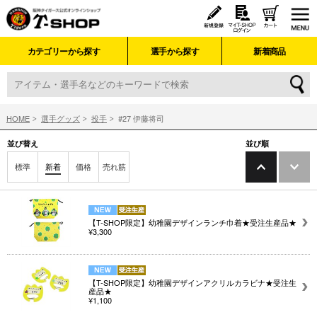
カテゴリーから探す
選手から探す
新着商品
HOME
選手グッズ
投手
#27 伊藤将司
並び替え
並び順
標準
新着
価格
売れ筋
【T-SHOP限定】幼稚園デザインランチ巾着★受注生産品★
¥3,300
【T-SHOP限定】幼稚園デザインアクリルカラビナ★受注生
産品★
¥1,100