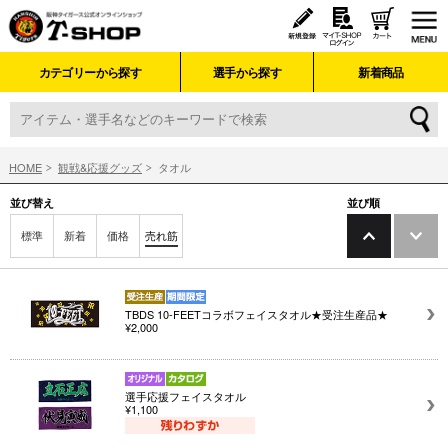
カテゴリーから探す
選手から探す
新着商品
HOME
観戦&応援グッズ
タオル
並び替え
並び順
標準
新着
価格
売れ筋
TBDS 10-FEETコラボフェイスタオル★受注生産品★
¥2,000
選手応援フェイスタオル
¥1,100