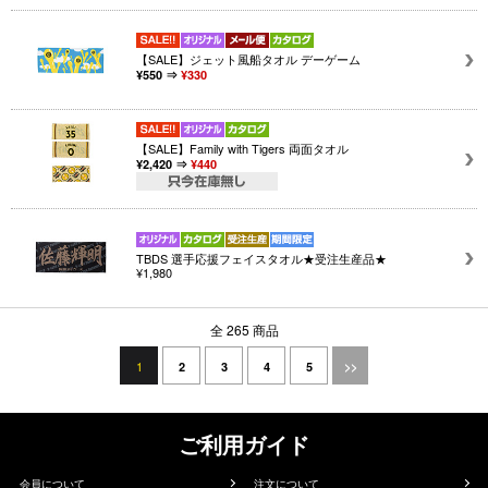
【SALE】ジェット風船タオル デーゲーム
¥550 ⇒
¥330
【SALE】Family with Tigers 両面タオル
¥2,420 ⇒
¥440
TBDS 選手応援フェイスタオル★受注生産品★
¥1,980
全 265 商品
1
2
3
4
5
>>
ご利用ガイド
会員について
注文について