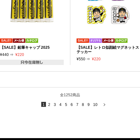
【SALE】鉛筆キャップ 2025
【SALE】レトロ似顔絵マグネットス
テッカー
¥440 ⇒
¥220
¥550 ⇒
¥220
全1252商品
1
2
3
4
5
6
7
8
9
10