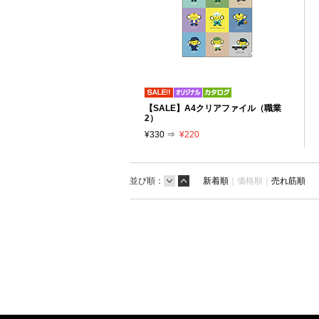
【SALE】A4クリアファイル（職業
2）
¥330 ⇒
¥220
並び順：
新着順
｜
価格順｜
売れ筋順