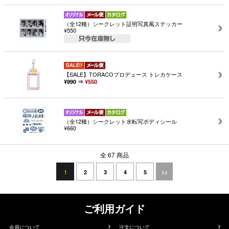
（全12種）シークレット証明写真風ステッカー
¥550
【SALE】TORACOプロデュース トレカケース
¥990 ⇒
¥550
（全12種）シークレット水転写ボディシール
¥660
全 67 商品
1
2
3
4
5
>>
ご利用ガイド
会員について
注文について