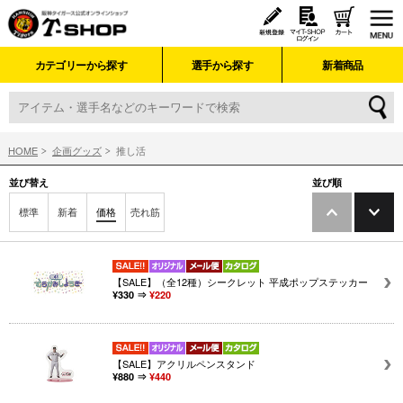
カテゴリーから探す
選手から探す
新着商品
HOME
企画グッズ
推し活
並び替え
並び順
標準
新着
価格
売れ筋
【SALE】（全12種）シークレット 平成ポップステッカー
¥330 ⇒
¥220
【SALE】アクリルペンスタンド
¥880 ⇒
¥440