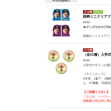
顔柄ミニクリアフ
¥440
★グッズカタログ20
顔柄のミニクリアフ
（全21種）入学式
¥440
入学式デザインの選
［ラインナップ］
0木浪、1森下、2梅
上、47桐敷、50富田
【ご注意ください】
こちらは、シークレ
複数購入時は同じ商