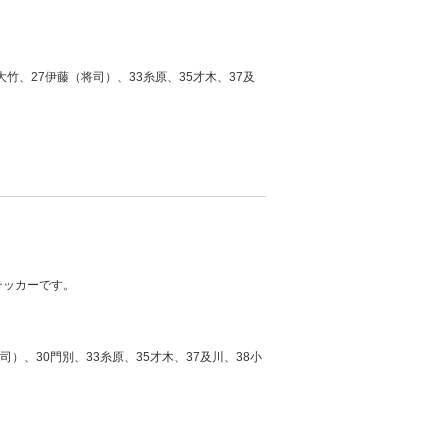
大竹、27伊藤（将司）、33糸原、35才木、37及
テッカーです。
司）、30門別、33糸原、35才木、37及川、38小