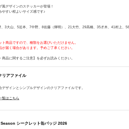
プ風デザインのステッカーが登場！
みやすい程よいサイズ感です♪
野、3大山、5近本、7中野、8佐藤（輝明）、21大竹、29高橋、35才木、41村上、5
ット商品ですので、種類をお選びいただけません。
品が届く場合があります。予めご了承ください。
・商品に関するご注意】を必ずお読みください。
 クリアファイル
合デザインとシンプルデザインのクリアファイルです。
一覧はこちら
 Season シークレット缶バッジ 2026