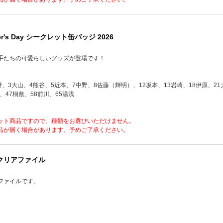
r's Day シークレット缶バッジ 2026
手たちの可愛らしいグッズが登場です！
野、3大山、4熊谷、5近本、7中野、8佐藤（輝明）、12坂本、13岩崎、18伊原、21
、47桐敷、58前川、65湯浅
ット商品ですので、種類をお選びいただけません。
品が届く場合があります。予めご了承ください。
 クリアファイル
ファイルです。