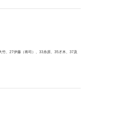
大竹、27伊藤（将司）、33糸原、35才木、37及