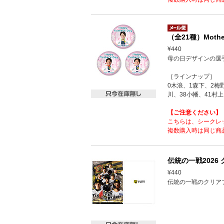
（全21種）Mothe
¥440
母の日デザインの選
［ラインナップ］
0木浪、1森下、2梅
川、38小幡、41村上
【ご注意ください】
こちらは、シークレ
複数購入時は同じ商
伝統の一戦2026
¥440
伝統の一戦のクリア