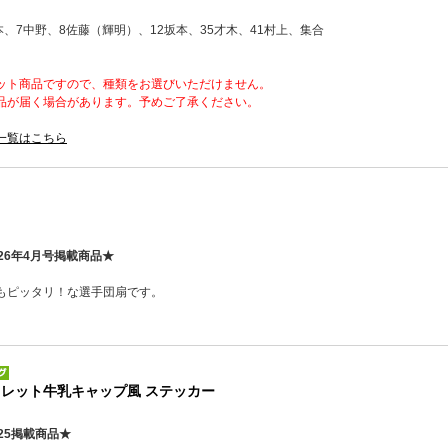
本、7中野、8佐藤（輝明）、12坂本、35才木、41村上、集合
ット商品ですので、種類をお選びいただけません。
品が届く場合があります。予めご了承ください。
一覧はこちら
26年4月号掲載商品★
もピッタリ！な選手団扇です。
クレット牛乳キャップ風 ステッカー
25掲載商品★