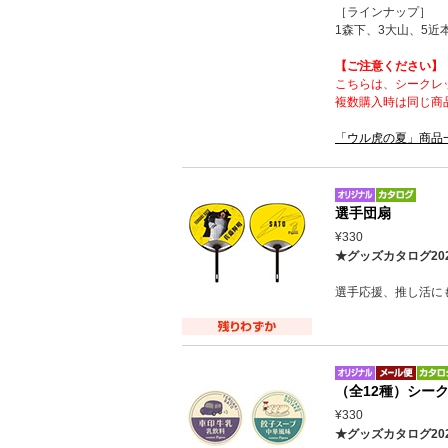
［ラインナップ］
1森下、3大山、5近
【ご注意ください】
こちらは、シークレ
複数購入時は同じ商
「ウル虎の夏」商品
選手団扇
¥330
★グッズカタログ20
選手応援、推し活に
（全12種）シー
¥330
★グッズカタログ20