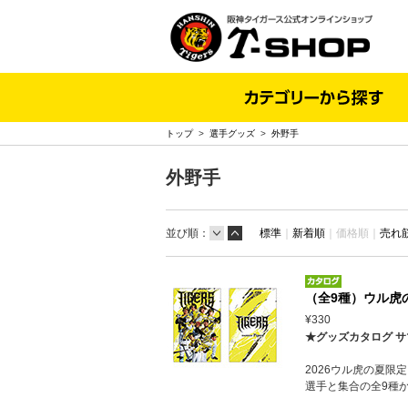
トップ
>
選手グッズ
>
外野手
外野手
並び順：
標準
｜
新着順
｜
価格順｜
売れ
（全9種）ウル虎
¥330
★グッズカタログ サ
2026ウル虎の夏限
選手と集合の全9種