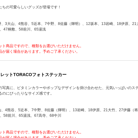
たちの可愛らしいグッズが登場です！
野、3大山、4熊谷、5近本、7中野、8佐藤（輝明）、12坂本、13岩崎、18伊原、21
、47桐敷、58前川、65湯浅
ット商品ですので、種類をお選びいただけません。
品が届く場合があります。予めご了承ください。
クレットTORACOフォトステッカー
の写真に、ビタミンカラーやポップなデザインを掛け合わせた、元気いっぱいのス
るのにぴったりなサイズ感です。
山、4熊谷、5近本、7中野、8佐藤（輝明）、13岩崎、18伊原、21大竹、27伊藤（将
、58前川、65湯浅、67高寺、68中川
ット商品ですので、種類をお選びいただけません。
品が届く場合があります。予めご了承ください。