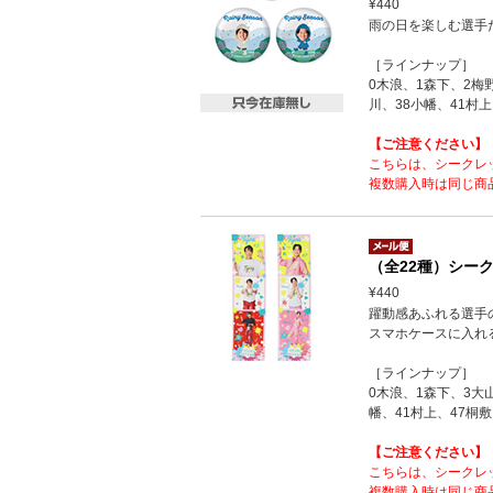
¥440
雨の日を楽しむ選手
［ラインナップ］
0木浪、1森下、2梅
川、38小幡、41村上
【ご注意ください】
こちらは、シークレ
複数購入時は同じ商
（全22種）シー
¥440
躍動感あふれる選手
スマホケースに入れ
［ラインナップ］
0木浪、1森下、3大
幡、41村上、47桐敷
【ご注意ください】
こちらは、シークレ
複数購入時は同じ商