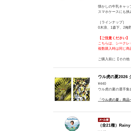
懐かしの牛乳キャッ
スマホケースにも挟
［ラインナップ］
0木浪、1森下、2梅
【ご注意ください】
こちらは、シークレ
複数購入時は同じ商
ご購入前に【その他
ウル虎の夏2026
¥440
ウル虎の夏の選手集
「ウル虎の夏」商品
（全21種）Rainy