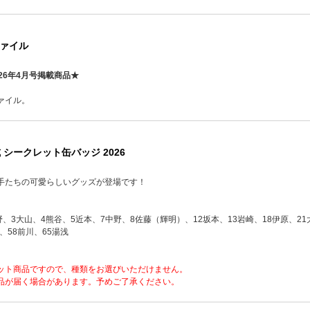
ァイル
26年4月号掲載商品★
ァイル。
 シークレット缶バッジ 2026
手たちの可愛らしいグッズが登場です！
野、3大山、4熊谷、5近本、7中野、8佐藤（輝明）、12坂本、13岩崎、18伊原、21大
、58前川、65湯浅
ット商品ですので、種類をお選びいただけません。
品が届く場合があります。予めご了承ください。