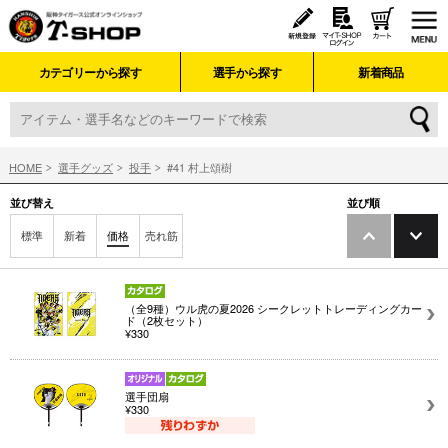
カテゴリーから探す
選手から探す
新着商品
HOME
選手グッズ
投手
#41 村上頌樹
並び替え
並び順
標準
新着
価格
売れ筋
（全9種）ウル虎の夏2026 シークレットトレーディングカー
ド（2枚セット）
¥330
選手団扇
¥330