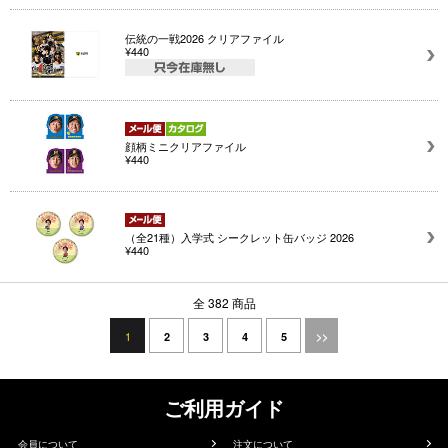
伝統の一戦2026 クリアファイル
¥440
顔柄ミニクリアファイル
¥440
（全21種）入学式 シークレット缶バッジ 2026
¥440
全 382 商品
1
2
3
4
5
>>
ご利用ガイド
会員について
注文について