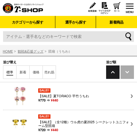
カテゴリーから探す
選手から探す
新着商品
HOME
観戦&応援グッズ
団扇（うちわ）
並び替え
並び順
標準
新着
価格
売れ筋
【SALE】夏TORACO 平竹うちわ
¥770 ⇒
¥440
【SALE】（全12種）ウル虎の夏2025 シークレットユニフォ
ーム型団扇
¥720 ⇒
¥440