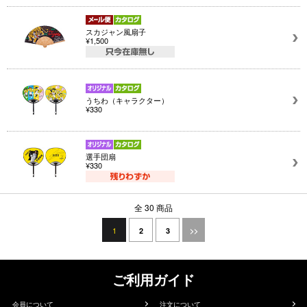
スカジャン風扇子
¥1,500
うちわ（キャラクター）
¥330
選手団扇
¥330
全 30 商品
1
2
3
>>
ご利用ガイド
会員について
注文について