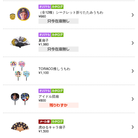
（全12種）シークレット折りたたみうちわ
¥660
夏扇子
¥1,980
TORACO推しうちわ
¥1,100
アイドル団扇
¥800
虎ゆるキャラ扇子
¥1,500