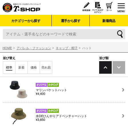
カテゴリーから探す
選手から探す
新着商品
HOME
アパレル・ファッション
キャップ・帽子
ハット
並び替え
並び順
標準
新着
価格
売れ筋
マリンバケットハット
¥4,400
水DEひんやりアドベンチャーハット
¥3,850