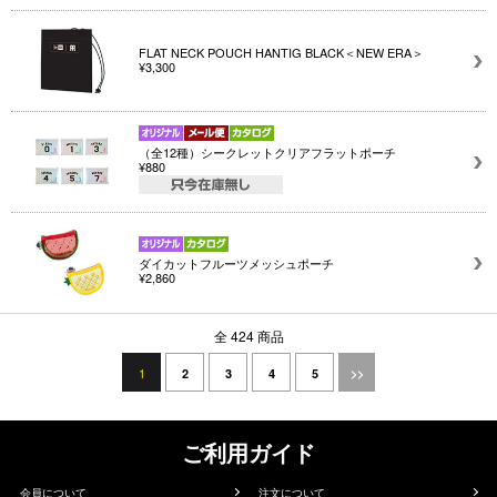
FLAT NECK POUCH HANTIG BLACK＜NEW ERA＞
¥3,300
（全12種）シークレットクリアフラットポーチ
¥880
ダイカットフルーツメッシュポーチ
¥2,860
全 424 商品
1
2
3
4
5
>>
ご利用ガイド
会員について
注文について