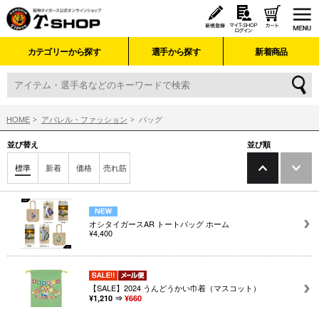
カテゴリーから探す
選手から探す
新着商品
HOME
アパレル・ファッション
バッグ
並び替え
並び順
標準
新着
価格
売れ筋
オシタイガースAR トートバッグ ホーム
¥4,400
【SALE】2024 うんどうかい巾着（マスコット）
¥1,210 ⇒
¥660